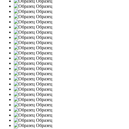
Образец
Образец
Нажимая на кнопку, вы даете согласие на обработку сво
Образец
персональных данных согласно 152-ФЗ.
Подробнее
Образец
Образец
Образец
Образец
Образец
Образец
Образец
Образец
Образец
Образец
Образец
Образец
Образец
Образец
Образец
Образец
Образец
Образец
Образец
Образец
Образец
Образец