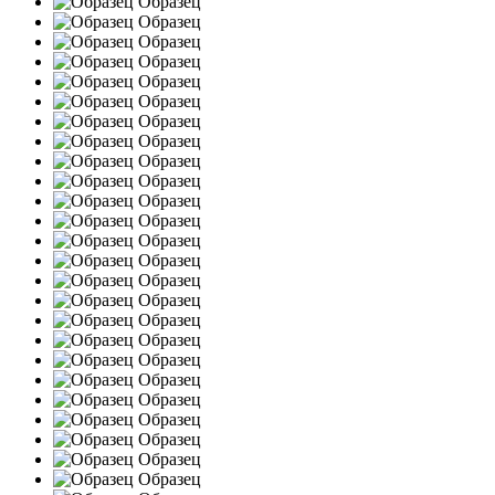
Образец
Образец
Получайте анонсы
Образец
Образец
Подпишитесь на рассылку сегодня и узнава
Образец
первым о самом важном.
Образец
Образец
Образец
Email
Образец
Образец
Образец
Образец
Образец
Имя
Образец
Образец
Образец
Образец
Образец
Организация
Образец
Образец
Образец
Образец
Образец
Образец
Подписаться
Образец